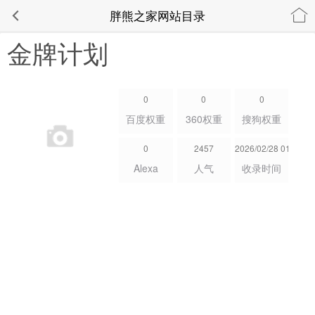
胖熊之家网站目录
金牌计划
0
0
0
百度权重
360权重
搜狗权重
0
2457
2026/02/28 01:31:50
Alexa
人气
收录时间