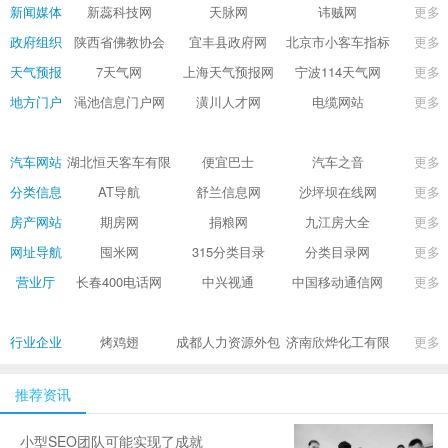
新闻媒体
新蕊科技网
天脉网
讳贼网
更多
政府组织
陕西省佛教协会
宜丰县政府网
北京市小客车指标
更多
调控管理信息系统
天气预报
7天气网
上海天气预报网
宁波114天气网
更多
地方门户
渑池信息门户网
潢川人才网
电缆网站
更多
汽车网站
湖北恒天客车有限
便宜巴士
汽车之音
更多
公司
分类信息
AT导航
舒兰信息网
沙坪坝在线网
更多
房产网站
期房网
捐粮网
九江房大全
更多
网址导航
囤米网
315分类目录
分类目录网
更多
营业厅
长春400电话网
中兴视通
中国移动通信网
更多
行业企业
烤鸡翅
成都人力资源外包
济南欣烨化工有限
更多
_劳务派遣/劳务外
公司
包_人事招聘外包
推荐资讯
公司—四川宝航人
小型SEO团队可能实现了成就
力资源管理有限公