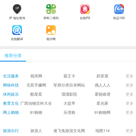
IP 地址查询
草料二维码
在线PS
快运100
在线翻译
朝夕网
推荐分类
生活服务
期房网
霸王卡
奶茶屋
更多
网络科技
无双手赚网
军师分类目录网站
偶人人人
更多
导航
休闲娱乐
酷星星
溜溜影院
爱丽曲谱
更多
教育文化
广西动物百科大全
大提琴
星光家
更多
网上购物
91购物
乐澄购
91购物网
更多
旅游出行
旅游人
速飞兔旅游文化网
地图114
更多