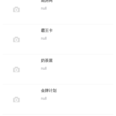
期房网
null
霸王卡
null
奶茶屋
null
金牌计划
null