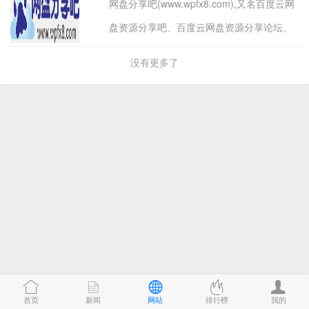
网盘分享吧(www.wpfx8.com),又名百度云网
盘资源分享吧、百度云网盘资源分享论坛、
百度云资源论坛是国内最大的百度云网盘资
没有更多了
源分享爱好者的集中地！专注为百度云网盘
资源分享爱好者提供资源分享交流的平台！
本论坛长期进行资源免费分享。如果你有VR
电影资源,美剧资源,电视剧资源,美女图片,热
门电影,蓝光电影,3D电影,高清电影,音乐,电
子书等各类百度云资源，我们都强烈欢迎你
入驻本平台分享和交流！
首页
新闻
网站
排行榜
我的