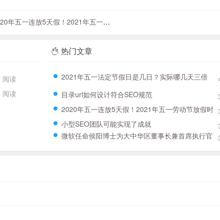
20年五一连放5天假！2021年五一劳动节放假时间全新分配
热门文章
2021年五一法定节假日是几日？实际哪几天三倍
7 阅读
工资？附五一三薪时刻表！
3 阅读
目录url如何设计符合SEO规范
2020年五一连放5天假！2021年五一劳动节放假时
间全新分配
小型SEO团队可能实现了成就
微软任命侯阳博士为大中华区董事长兼首席执行官