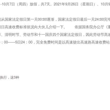
-10月7日（周四）放假，共7天。2021年9月26日（星期日）、10
家法定假日第一天00∶00逐渐，国家法定假日最后一天24∶00完
假日高速收费标准状况向大伙儿介绍一下。 依据国务院办公厅《
节、清明时节、劳动节和十一国庆四个国家法定假日，因此劳动节髙
日0：00——5日24：00，完全免费时间是以髙速驶出高速路高速收费
布执行，这3种