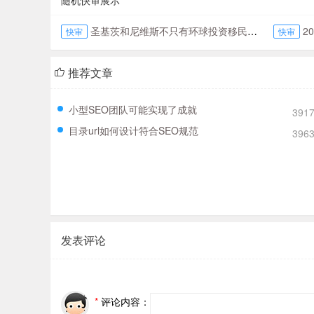
随机快审展示
圣基茨和尼维斯不只有环球投资移民，还有好莱坞电影
20
快审
快审
推荐文章
小型SEO团队可能实现了成就
391
目录url如何设计符合SEO规范
396
发表评论
*
评论内容：