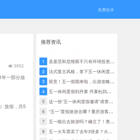
免费收录
推荐资讯
1
圣基茨和尼维斯不只有环球投资移民，还有好莱坞电影
3952
2
法式复古风格，拿下五一休闲度假穿衣搭配这一件琐事
1年一部分放
3
留意！五一假期来啦，出游攻略大全已给你分配好啦！
4
五一休闲度假到丹寨 丹寨杜鹃花正艳时
5
这一份“五一休闲度假邀请”请查收～
三）放假，共5
6
“五一”度假旅游去哪？重庆游客偏爱海边度假，五一火车车票明起开抢
7
五一能出去旅游吗？确立了！查看更多权威性回应！
8
五一火车票卖了去年3倍多？火车票荒袭来，你抢得五一出游的票了？