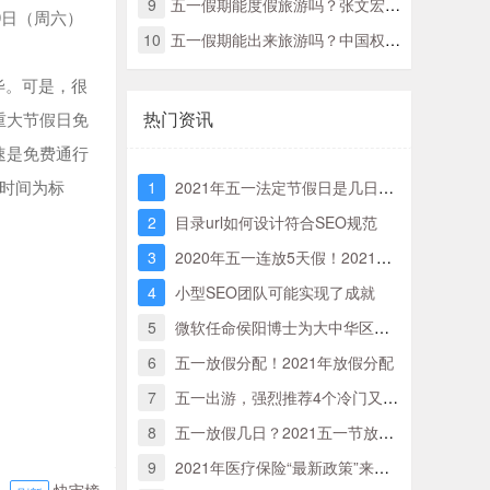
9
五一假期能度假旅游吗？张文宏那么说
月9日（周六）
10
五一假期能出来旅游吗？中国权威专家那样说
毕。可是，很
热门资讯
重大节假日免
速是免费通行
站时间为标
1
2021年五一法定节假日是几日？实际哪几天三倍工资？附五一三薪时刻表！
2
目录url如何设计符合SEO规范
3
2020年五一连放5天假！2021年五一劳动节放假时间全新分配
4
小型SEO团队可能实现了成就
5
微软任命侯阳博士为大中华区董事长兼首席执行官
6
五一放假分配！2021年放假分配
7
五一出游，强烈推荐4个冷门又超美丽的旅游地，景色绝美又不担忧人挤人
8
五一放假几日？2021五一节放假分配来了！
9
2021年医疗保险“最新政策”来啦，5月1日宣布执行，什么“转变”须留意？