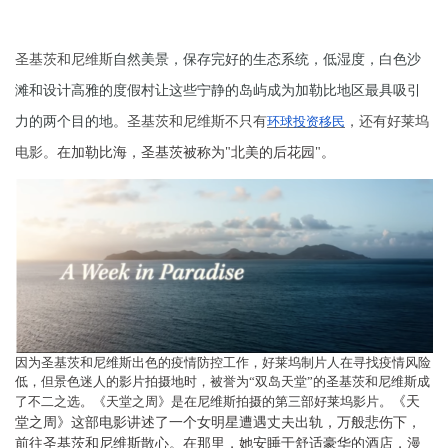
圣基茨和尼维斯
自然美景，保存完好的生态系统，低湿度，白色沙
滩和设计高雅的度假村让这些宁静的岛屿成为加勒比地区最具吸引
力的两个目的地。
圣基茨和尼维斯不只有
环球投资移民
，还有好莱坞
电影。
在加勒比海，圣基茨被称为
"北美的后花园"。
因为圣基茨和尼维斯出色的疫情防控工作，好莱坞制片人在寻找疫情风险
低，但景色迷人的影片拍摄地时，被誉为
“双岛天堂”的圣基茨和尼维斯成
了不二之选。《天堂之周》是在尼维斯拍摄的第三部好莱坞影片。
《天
堂之周》这部电影讲述了一个女明星遭遇丈夫出轨，万般悲伤下，
前往圣基茨和尼维斯散心。在那里，她安睡于舒适豪华的酒店，漫