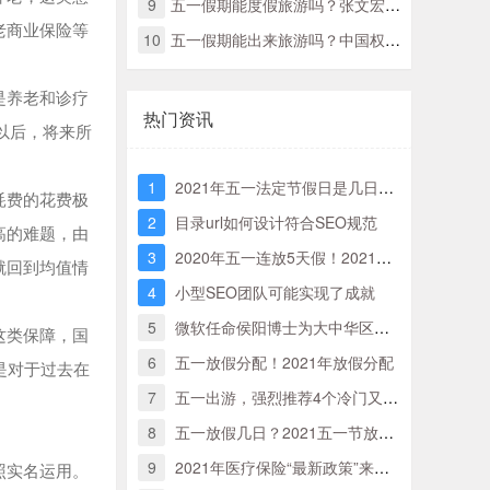
9
五一假期能度假旅游吗？张文宏那么说
老商业保险等
10
五一假期能出来旅游吗？中国权威专家那样说
是养老和诊疗
热门资讯
以后，将来所
1
2021年五一法定节假日是几日？实际哪几天三倍工资？附五一三薪时刻表！
耗费的花费极
2
目录url如何设计符合SEO规范
高的难题，由
3
2020年五一连放5天假！2021年五一劳动节放假时间全新分配
就回到均值情
4
小型SEO团队可能实现了成就
5
微软任命侯阳博士为大中华区董事长兼首席执行官
这类保障，国
6
五一放假分配！2021年放假分配
是对于过去在
7
五一出游，强烈推荐4个冷门又超美丽的旅游地，景色绝美又不担忧人挤人
8
五一放假几日？2021五一节放假分配来了！
9
2021年医疗保险“最新政策”来啦，5月1日宣布执行，什么“转变”须留意？
照实名运用。