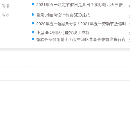
2021年五一法定节假日是几日？实际哪几天三倍
3 阅读
工资？附五一三薪时刻表！
7 阅读
目录url如何设计符合SEO规范
2020年五一连放5天假！2021年五一劳动节放假时
间全新分配
小型SEO团队可能实现了成就
微软任命侯阳博士为大中华区董事长兼首席执行官