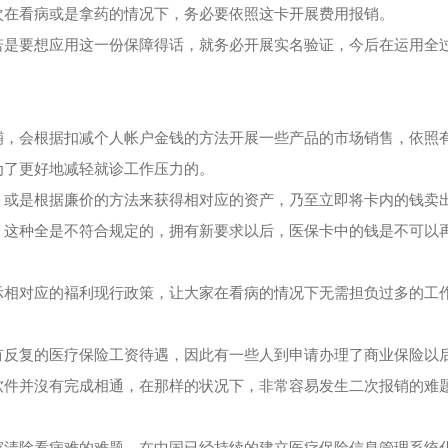
次在看病或是拿药的情况下，务必要依照这卡开展费用报销。
若是要想应用这一份保障得话，就务必开展实名验证，今后在运用全
铺，会根据扣减个人帐户金钱的方法开展一些产品的市场销售，依照
为了更好地减轻就诊工作压力的。
，或是根据廉价的方法来获得相对应的资产，乃至立即将卡内的钱卖
，这种全是不符合规定的，拥有新要求以后，医保卡中的钱是不可以
示相对应的褔利现行政策，让大家在看病的情况下无需担负过多的工
有反复的医疗保险工资待遇，因此有一些人到申请办理了商业保险以
软件并沒有完成相通，在那样的状况下，非常容易发生二次报销的难
家清除看病难的难题，在中国已经持续的建立医疗保险信息管理系统