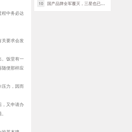
10
国产品牌全军覆灭，三星也已落伍，美国手机巨头卫冕日本销售量第一
过程中务必达
有关要求会发
出。饭堂有一
再随便那样应
作压力，因而
后，又申请办
题。
化的基本建