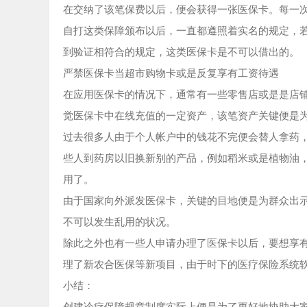
在交纳了该笔保费以后，便会获得一张医保卡。每一
自打这类保障颁布以后，一直都遵照着实名的规定，
到验证相符合的规定，这类医保卡是不可以借出的。
严禁医保卡当超市购物卡或是反复享有工资待遇
在应用医保卡的情况下，通常有一些零售店或是是店
觉医保卡中在线充值的一定资产，该笔资产关键便是
过去很多人由于个人帐户中的钱花不完便会替人拿药
些人到药房以旧换新别的产品，例如稻米或是植物油
用了。
由于国家向外派发医保卡，关键的目地便是为群众出
不可以发生乱用的状况。
除此之外也有一些人申请办理了医保卡以后，要想享
理了新农合医保等新项目，由于时下的医疗保险系统
小结：
创建诊疗保障规章制度实际上便是为了更好地协助大