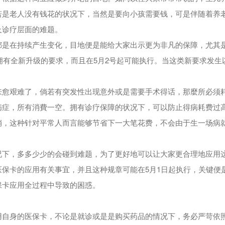
若是老人没有钱花的状况下，当然是要向小孩需要钱，可是伴随着养
及诊疗层面的难题。
都是在持续产生变化，目地便是能给大家出示更为非凡的保障，尤其
就拥有全新升级的要求，而且在5月2号起可能执行。当这类新要求发生
来愈艰难了，倘若有突发性出现意外或是需要手术得话，那麼所必须
病症，所有消費一空。拥有诊疗保障的状况下，可以防止得病耗费过
销，这种针对平常人而言能够节省下一大笔花费，不会由于生一场病
况下，多多少少的会碰到难题，为了更好地可以让大家更合理地应用
保卡的应用有关事宜，并且这种规章可能在5月1日起执行，关键便
保卡应用全过程中导致的困惑。
用自身的医保卡，不论是就诊或是是购买药品的情况下，务必严苛依