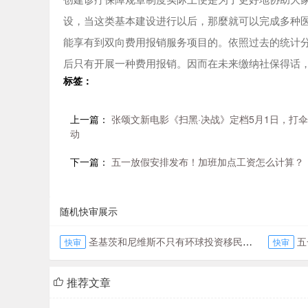
设，当这类基本建设进行以后，那麼就可以完成多种
能享有到双向费用报销服务项目的。依照过去的统计分
后只有开展一种费用报销。因而在未来缴纳社保得话
标签：
上一篇：
张颂文新电影《扫黑·决战》定档5月1日，打
动
下一篇：
五一放假安排发布！加班加点工资怎么计算？
随机快审展示
圣基茨和尼维斯不只有环球投资移民，还有好莱坞电影
五
快审
快审
推荐文章