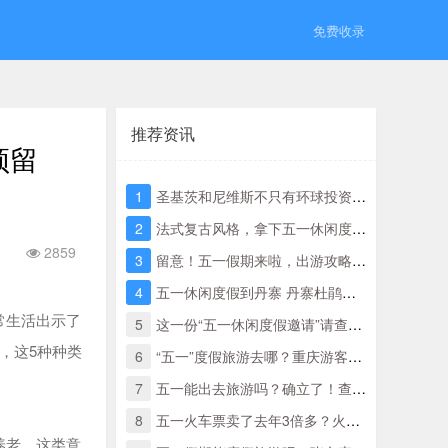
免费收录
推荐资讯
须留
1
圣基茨和尼维斯不只有环球投资移民，还有好莱坞电影
2
法式复古风格，拿下五一休闲度假穿衣搭配这一件琐事
2859
3
留意！五一假期来啦，出游攻略大全已给你分配好啦！
4
五一休闲度假到丹寨 丹寨杜鹃花正艳时
常生活出示了
5
这一份“五一休闲度假邀请”请查收～
，这5种种类
6
“五一”度假旅游去哪？重庆游客偏爱海边度假，五一火车车票明起开抢
7
五一能出去旅游吗？确立了！查看更多权威性回应！
8
五一火车票卖了去年3倍多？火车票荒袭来，你抢得五一出游的票了？
养老，这类意