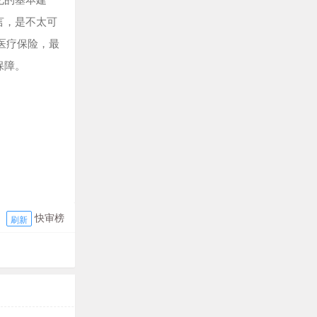
言，是不太可
医疗保险，最
保障。
快审榜
刷新